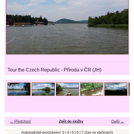
Tour the Czech Republic - Příroda v ČR (JH)
← Předchozí
Zpět do složky
Další →
Automatické procházení:
3
|
4
|
5
|
6
|
7
(čas ve vteřinách)