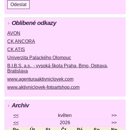
Oblíbené odkazy
AVON
CK ANCORA
CK ATIS
Univerzita Palackého Olomouc
B.I.B.S. a.s., - vysoká škola Praha, Brno, Ostrava,
Bratislava
www.agenturaaktivniclovek.com
www.aktivniclovek-fotoartshop.com
Archiv
<<
květen
>>
<<
2026
>>
Po
Út
St
Čt
Pá
So
Ne