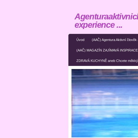
Agenturaaktivnic
experience ...
Úvod
(AAČ) Agentura Aktivní člově
(AAČ) MAGAZÍN ZAJÍMAVÁ INSPIRACE ane
ZDRAVÁ KUCHYNĚ aneb Chcete měkký 