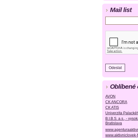
Mail list
Oblíbené
AVON
CK ANCORA
CK ATIS
Univerzita Palack
B.I.B.S. a.s., - vys
Bratislava
www.agenturaaktiv
www.aktivniclovek-