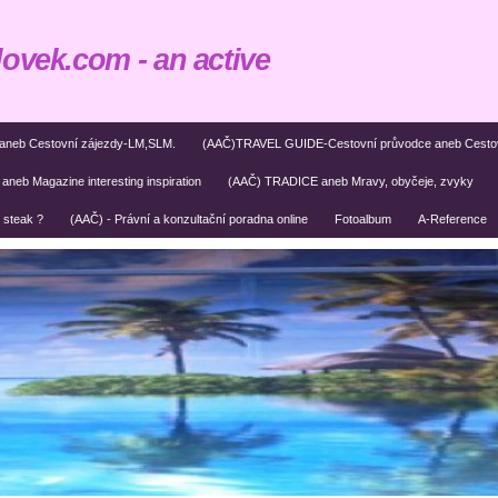
lovek.com - an active
k aneb Cestovní zájezdy-LM,SLM.
(AAČ)TRAVEL GUIDE-Cestovní průvodce aneb Cestová
b Magazine interesting inspiration
(AAČ) TRADICE aneb Mravy, obyčeje, zvyky
steak ?
(AAČ) - Právní a konzultační poradna online
Fotoalbum
A-Reference