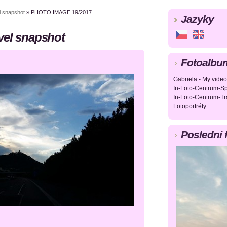
l snapshot
»
PHOTO IMAGE 19/2017
Jazyky
vel snapshot
Fotoalbu
Gabriela - My video
In-Foto-Centrum-Sp
In-Foto-Centrum-Tr
Fotoportréty
Poslední 