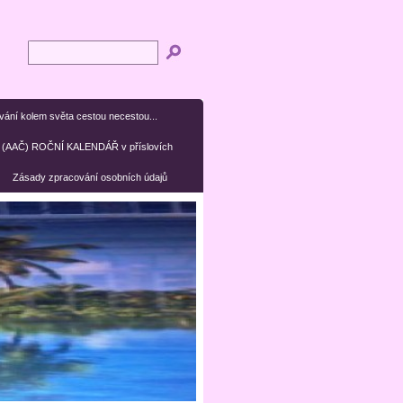
ní kolem světa cestou necestou...
(AAČ) ROČNÍ KALENDÁŘ v příslovích
Zásady zpracování osobních údajů