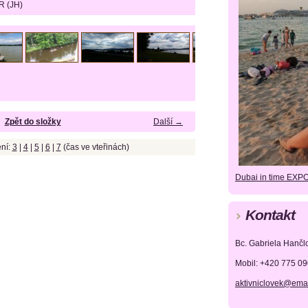
R (JH)
Zpět do složky
Další →
ní:
3
|
4
|
5
|
6
|
7
(čas ve vteřinách)
Dubai in time EXP
Kontakt
Bc. Gabriela Hančl
Mobil: +420 775 0
aktivniclovek@emai