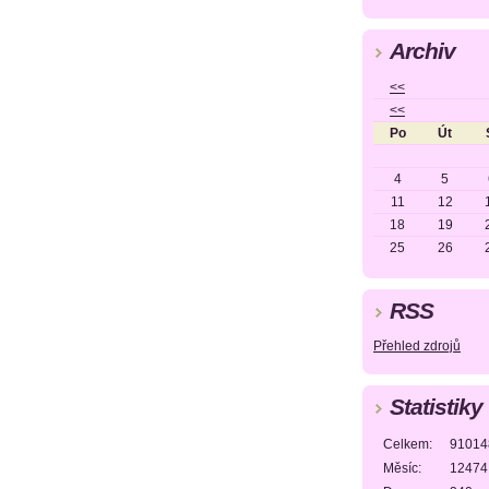
Archiv
<<
<<
Po
Út
4
5
11
12
18
19
25
26
RSS
Přehled zdrojů
Statistiky
Celkem:
91014
Měsíc:
12474