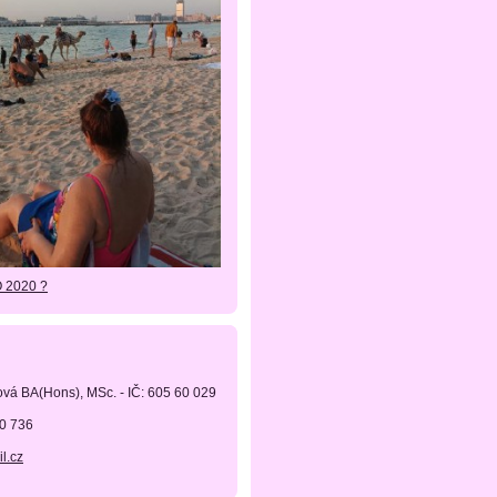
O 2020 ?
ová BA(Hons), MSc. - IČ: 605 60 029
90 736
l.cz