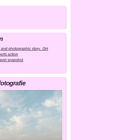
m
 and photographic story...GH
orts action
avel snapshot
fotografie