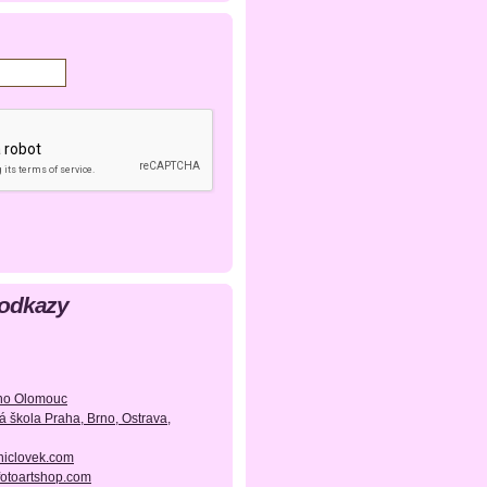
 odkazy
ého Olomouc
oká škola Praha, Brno, Ostrava,
niclovek.com
fotoartshop.com