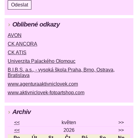
Oblíbené odkazy
AVON
CK ANCORA
CK ATIS
Univerzita Palackého Olomouc
B.I.B.S. a.s., - vysoká škola Praha, Brno, Ostrava,
Bratislava
www.agenturaaktivniclovek.com
www.aktivniclovek-fotoartshop.com
Archiv
<<
květen
>>
<<
2026
>>
Po
Út
St
Čt
Pá
So
Ne