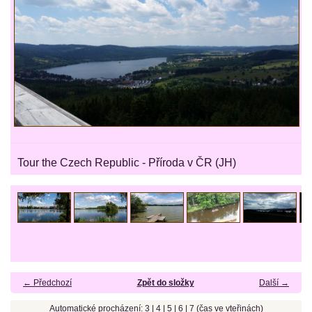
Tour the Czech Republic - Příroda v ČR (JH)
← Předchozí
Zpět do složky
Další →
Automatické procházení:
3
|
4
|
5
|
6
|
7
(čas ve vteřinách)