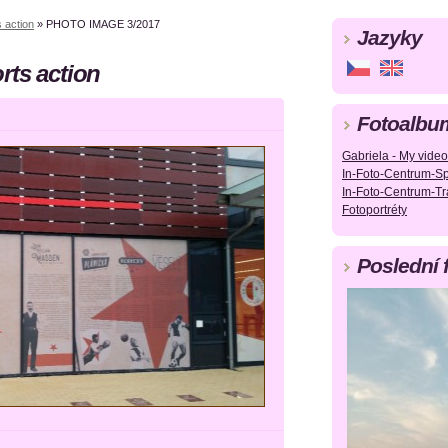
 action
»
PHOTO IMAGE 3/2017
Jazyky
rts action
Fotoalbu
Gabriela - My video
In-Foto-Centrum-Sp
In-Foto-Centrum-Tr
Fotoportréty
Poslední 