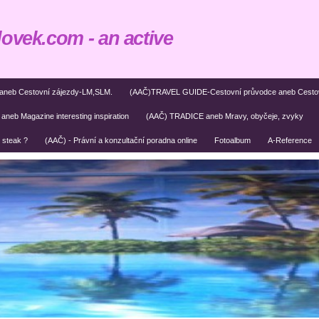
lovek.com - an active
k aneb Cestovní zájezdy-LM,SLM.
(AAČ)TRAVEL GUIDE-Cestovní průvodce aneb Cestová
b Magazine interesting inspiration
(AAČ) TRADICE aneb Mravy, obyčeje, zvyky
steak ?
(AAČ) - Právní a konzultační poradna online
Fotoalbum
A-Reference