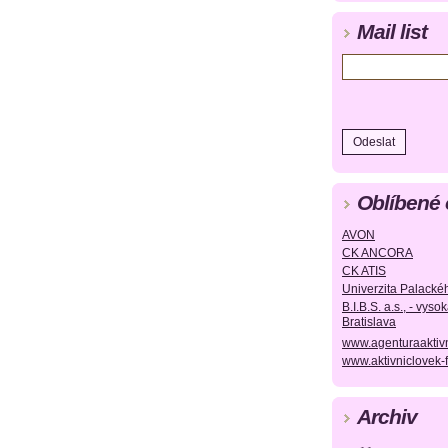
Mail list
Oblíbené
AVON
CK ANCORA
CK ATIS
Univerzita Palack
B.I.B.S. a.s., - vys
Bratislava
www.agenturaaktiv
www.aktivniclovek-
Archiv