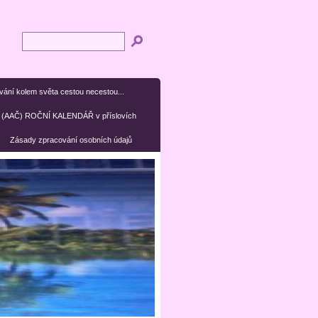
ní kolem světa cestou necestou...
(AAČ) ROČNÍ KALENDÁŘ v příslovích
Zásady zpracování osobních údajů