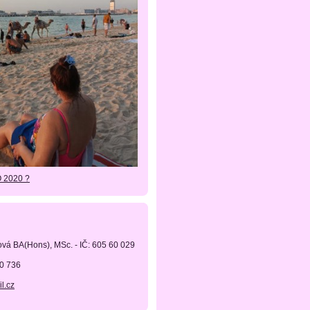
O 2020 ?
ová BA(Hons), MSc. - IČ: 605 60 029
90 736
l.cz