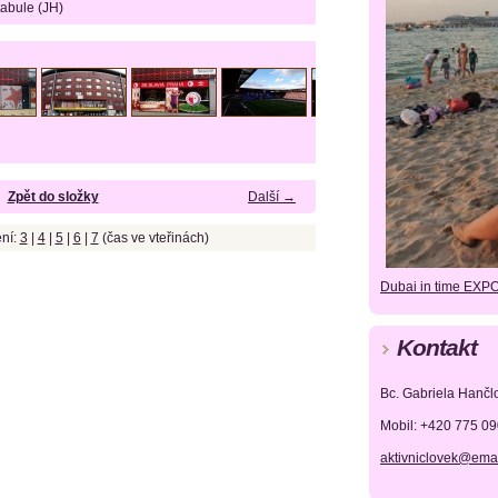
tabule (JH)
Zpět do složky
Další →
ní:
3
|
4
|
5
|
6
|
7
(čas ve vteřinách)
Dubai in time EXP
Kontakt
Bc. Gabriela Hančl
Mobil: +420 775 0
aktivniclovek@emai