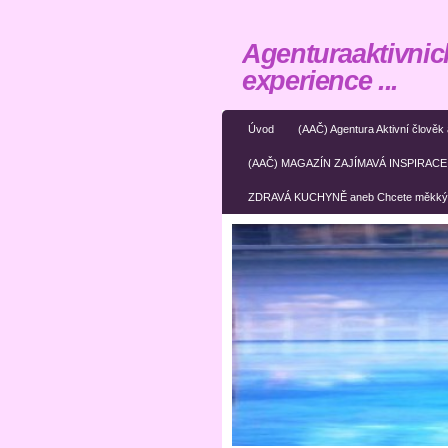
Agenturaaktivnic
experience ...
Úvod
(AAČ) Agentura Aktivní člově
(AAČ) MAGAZÍN ZAJÍMAVÁ INSPIRACE ane
ZDRAVÁ KUCHYNĚ aneb Chcete měkký 