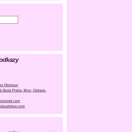
 odkazy
ého Olomouc
oká škola Praha, Brno, Ostrava,
niclovek.com
fotoartshop.com