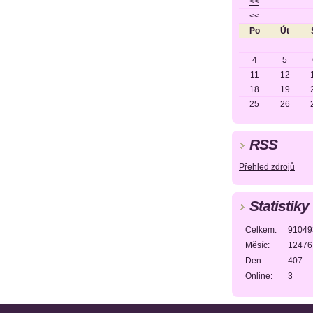
<<
<<
Po
Út
4
5
11
12
18
19
25
26
RSS
Přehled zdrojů
Statistiky
Celkem:
91049
Měsíc:
12476
Den:
407
Online:
3