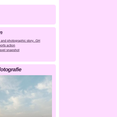
m
 and photographic story...GH
orts action
avel snapshot
fotografie