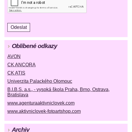
Oblíbené odkazy
AVON
CK ANCORA
CK ATIS
Univerzita Palackého Olomouc
B.I.B.S. a.s., - vysoká škola Praha, Brno, Ostrava,
Bratislava
www.agenturaaktivniclovek.com
www.aktivniclovek-fotoartshop.com
Archiv