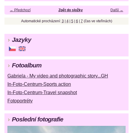
← Předchozí
Zpět do složky
Další →
Automatické procházení:
3
|
4
|
5
|
6
|
7
(čas ve vteřinách)
Jazyky
Fotoalbum
Gabriela - My video and photographic story...GH
In-Foto-Centrum-Sports action
In-Foto-Centrum-Travel snapshot
Fotoportréty
Poslední fotografie