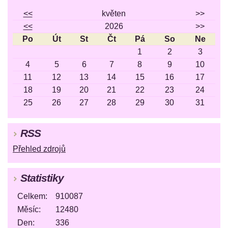
<<
květen
>>
<<
2026
>>
Po
Út
St
Čt
Pá
So
Ne
1
2
3
4
5
6
7
8
9
10
11
12
13
14
15
16
17
18
19
20
21
22
23
24
25
26
27
28
29
30
31
RSS
Přehled zdrojů
Statistiky
Celkem:
910087
Měsíc:
12480
Den:
336