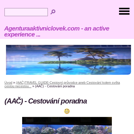
Agenturaaktivniclovek.com - an active
experience ...
Úvod
»
(AAČ)TRAVEL GUIDE-Cestovní průvodce aneb Cestování kolem světa
cestou necestou...
»
(AAČ) - Cestování poradna
(AAČ) - Cestování poradna