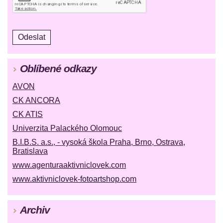
Oblíbené odkazy
AVON
CK ANCORA
CK ATIS
Univerzita Palackého Olomouc
B.I.B.S. a.s., - vysoká škola Praha, Brno, Ostrava,
Bratislava
www.agenturaaktivniclovek.com
www.aktivniclovek-fotoartshop.com
Archiv