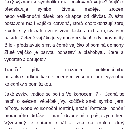
Jaký význam a symboliku mají malovaná vejce? Vajíčko
představuje symbol života, naděje, zrození
nebo velikonoční dárek pro chlapce od děvčat. Zvláštní
postavení mají vajíčka červená, která charakterizují zdroj
životní síly, dozráté ovoce, život, lásku a ochranu, sváteční
náladu. Zelené vajíčko je symbolem síly přírody, prosperity.
Bílé - představuje smrt a černé vajíčko připomíná démony.
Žluté vajíčko je barvou bohatství a blahobytu. Které si
vyberete a darujete?
Tradiční jídla - mazanec, velikonočního
beránka,sladkou kaši s medem, veselou jarní výzdobu,
koledníky s pomlázkou.
Jaké zvyky, tradice se pojí s Velikonocemi ? - Jedná se
např. o svěcení větviček jívy, kočiček aneb symbol jarní
přírody. Nebo velikonoční řehtání, hrkání řehtaček, honění
proradného Jidáše, hraní divadelních pašijových her.
Významný je obřadní rituál - jízda na koních, který