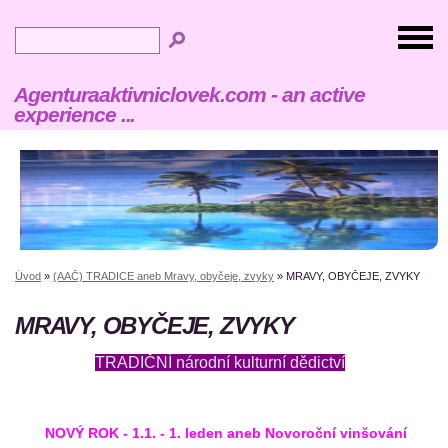
Agenturaaktivniclovek.com - an active
experience ...
Úvod
»
(AAČ) TRADICE aneb Mravy, obyčeje, zvyky
»
MRAVY, OBYČEJE, ZVYKY
MRAVY, OBYČEJE, ZVYKY
TRADIČNÍ národní kulturní dědictví
NOVÝ ROK - 1.1. - 1. leden aneb Novoroční vinšování