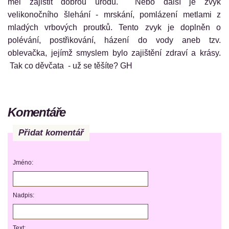
měl zajistit dobrou úrodu. Nebo další je zvyk
velikonočního šlehání - mrskání, pomlázení metlami z
mladých vrbových proutků. Tento zvyk je doplněn o
polévání, postřikování, házení do vody aneb tzv.
oblevačka, jejímž smyslem bylo zajištění zdraví a krásy.
Tak co děvčata - už se těšíte? GH
Komentáře
Přidat komentář
Jméno:
Nadpis:
Text: