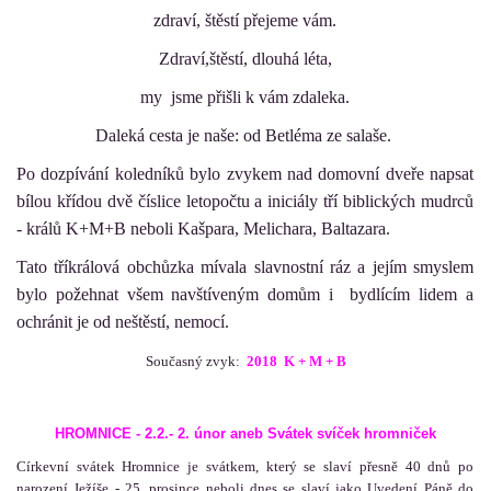
zdraví, štěstí přejeme vám.
Zdraví,štěstí, dlouhá léta,
my jsme přišli k vám zdaleka.
Daleká cesta je naše: od Betléma ze salaše.
Po dozpívání koledníků bylo zvykem nad domovní dveře napsat
bílou křídou dvě číslice letopočtu a iniciály tří biblických mudrců
- králů K+M+B neboli Kašpara, Melichara, Baltazara.
Tato tříkrálová obchůzka mívala slavnostní ráz a jejím smyslem
bylo požehnat všem navštíveným domům i bydlícím lidem a
ochránit je od neštěstí, nemocí.
Současný zvyk:
2018 K + M + B
HROMNICE - 2.2.- 2. únor aneb Svátek svíček hromniček
Církevní svátek Hromnice je svátkem, který se slaví přesně 40 dnů po
narození Ježíše - 25. prosince neboli dnes se slaví jako Uvedení Páně do