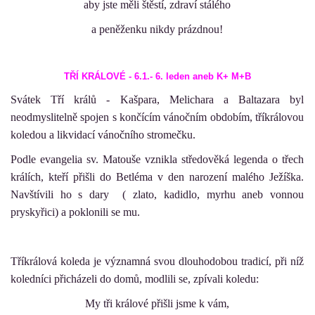
aby jste měli štěstí, zdraví stálého
a peněženku nikdy prázdnou!
TŘÍ KRÁLO
VÉ - 6.1.- 6. leden aneb K+ M+B
Svátek Tří králů - Kašpara, Melichara a Baltazara byl
neodmyslitelně spojen s končícím vánočním obdobím, tříkrálovou
koledou a likvidací vánočního stromečku.
Podle evangelia sv. Matouše vznikla středověká legenda o třech
králích, kteří přišli do Betléma v den narození malého Ježíška.
Navštívili ho s dary ( zlato, kadidlo, myrhu aneb vonnou
pryskyřici) a poklonili se mu.
Tříkrálová koleda je významná svou dlouhodobou tradicí, při níž
koledníci přicházeli do domů, modlili se, zpívali koledu:
My tři králové přišli jsme k vám,