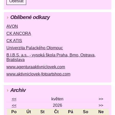
Oblíbené odkazy
AVON
CK ANCORA
CK ATIS
Univerzita Palackého Olomouc
B.I.B.S. a.s., - vysoká škola Praha, Brno, Ostrava,
Bratislava
www.agenturaaktivniclovek.com
www.aktivniclovek-fotoartshop.com
Archiv
<<
květen
>>
<<
2026
>>
Po
Út
St
Čt
Pá
So
Ne