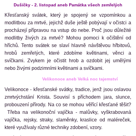
Dušičky - 2. listopad aneb Památka všech zemřelých
Křesťanský svátek, který je spojený se vzpomínkou a
modlitbou za mrtvé, jejichž duše ještě pobývají v očistci a
procházejí přípravou na vstup do nebe. Proč jsou důležité
modlitby živých za mrtvé? Mohou pomoci k očištění od
hříchů. Tento svátek se slaví hlavně návštěvou hřbitovů,
hrobů zemřelých, které zdobíme květinami, věnci a
svíčkami. Zvykem je očistit hrob a ozdobit jej umělými
nebo živými podzimními květinami a svíčkami.
Velikonoce aneb Velká noc tajemství
Velikonoce - křesťanské svátky, tradice, jenž jsou oslavou
zmrtvýchstání Krista. Souvisí s příchodem jara, slunce,
probouzení přírody. Na co se mohou věřící křesťané těšit?
Třeba na velikonoční vajíčka - malůvky, vyškrabovaná
vajíčka, rejsky, straky, slaměnky, kraslice od maléreček,
které využívaly různé techniky zdobení, vzory.