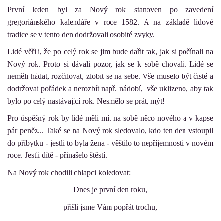
První leden byl za Nový rok stanoven po zavedení
gregoriánského kalendáře v roce 1582. A na základě lidové
tradice se v tento den dodržovali osobité zvyky.
Lidé věřili, že po celý rok se jim bude dařit tak, jak si počínali na
Nový rok. Proto si dávali pozor, jak se k sobě chovali. Lidé se
neměli hádat, rozčilovat, zlobit se na sebe. Vše muselo být čisté a
dodržovat pořádek a nerozbít např. nádobí, vše uklizeno, aby tak
bylo po celý nastávající rok. Nesmělo se prát, mýt!
Pro úspěšný rok by lidé měli mít na sobě něco nového a v kapse
pár peněz... Také se na Nový rok sledovalo, kdo ten den vstoupil
do příbytku - jestli to byla žena - věštilo to nepříjemnosti v novém
roce. Jestli dítě - přinášelo štěstí.
Na Nový rok chodili chlapci koledovat:
Dnes je první den roku,
přišli jsme Vám popřát trochu,