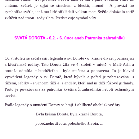
chrámu. Svátek je spjat se strachem z blesků, hromů! A provází ho
symbolika světla, jenž mu lidé přikládali velkou moc. Světlo dokázalo totiž
zvítězit nad tmou - tedy zlem. Představuje symbol víry.
SVATÁ DOROTA - 6.2. - 6. únor aneb Patronka zahradníků
Od 7. století se začala šířit legenda o sv. Dorotě - o krásné dívce, pocházející
z křesťanské rodiny. Tato Dorota žila ve 4. století v městě v Malé Asii, a
protože odmítla místodržícího - byla mučena a popravena. To je hlavní
vysvětlení legendy o sv. Dorotě, která bývala a pořád je zobrazována s
růžemi, jablky - s věncem růží a s anděly, kteří nad ní drží růžové girlandy.
Proto je považována za patronku květinářů, zahradníků neboli ochránkyní
nevěst.
Podle legendy o umučení Doroty se hrají i oblíbené obchůzkové hry:
Byla krásná Dorota, byla krásná Dorota,
pobožného života, pobožného života, ...