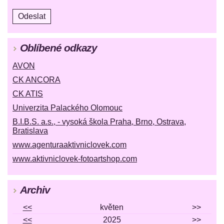
Oblíbené odkazy
AVON
CK ANCORA
CK ATIS
Univerzita Palackého Olomouc
B.I.B.S. a.s., - vysoká škola Praha, Brno, Ostrava,
Bratislava
www.agenturaaktivniclovek.com
www.aktivniclovek-fotoartshop.com
Archiv
<<
květen
>>
<<
2025
>>